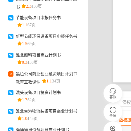
客服
侵
全屏
版权