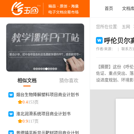
首页
文档
您所在位置:
五网
呼伦贝尔高
作者/来源：
|
联系方
【摘要】
这份《呼伦
佐证、重点突出、落
设进度规划、环境影