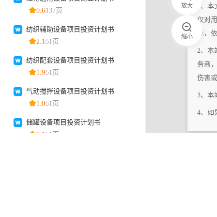
放大
1、本
仅对
标，
缩小
2、本
务商
伤害
3、
4、
|
相关更新