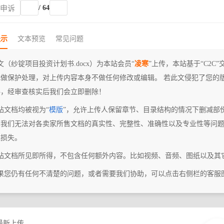
/ 64
权申诉
提示
文本预览
常见问题
文（纱锭项目投资计划书.docx）为本站会员“
凌寒
”上传，本站基于“C2
式做保护处理，对上传内容本身不做任何修改或编辑。 若此文侵犯了您的
料，经审查核实后我们会立即删除！
站文档均被视为“
模版
”，允许上传人保留章节、目录结构的情况下删减部
，我们无法对各卖家所售文档的真实性、完整性、准确性以及专业性等问
或损失。
本站文档所见即所得，不包含任何额外内容。比如视频、音频、图纸以及其
如果您仍有任何不清楚的问题，或者需要我们协助，可以点击右侧栏的客服
最新上传