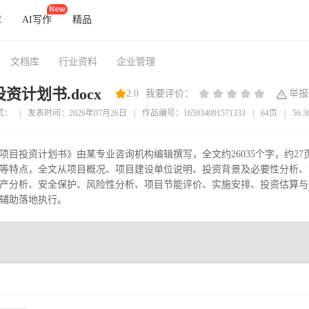
库
AI写作
精品
文档库
行业资料
企业管理
资计划书.docx
2.0
我要评价：
举报
式：
|
发表时间：2026年07月26日
|
作品编号：165934091571333
|
64页
|
56.
项目投资计划书》由某专业咨询机构编辑撰写，全文约26035个字，约
等特点，全文从项目概况、项目建设单位说明、投资背景及必要性分析、
产分析、安全保护、风险性分析、项目节能评价、实施安排、投资估算与
辅助落地执行。