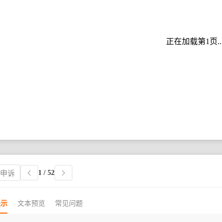
正在加载第1页..
1
/ 52
权申诉
提示
文本预览
常见问题