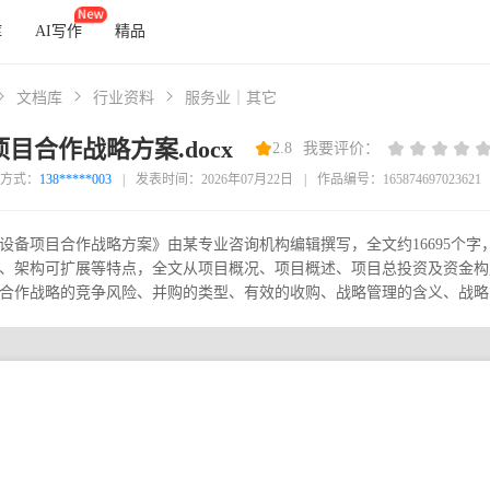
库
AI写作
精品
文档库
行业资料
服务业｜其它
目合作战略方案.docx
2.8
我要评价：
方式：
138*****003
|
发表时间：2026年07月22日
|
作品编号：165874697023621
设备项目合作战略方案》由某专业咨询机构编辑撰写，全文约16695个
、架构可扩展等特点，全文从项目概况、项目概述、项目总投资及资金构
合作战略的竞争风险、并购的类型、有效的收购、战略管理的含义、战略管