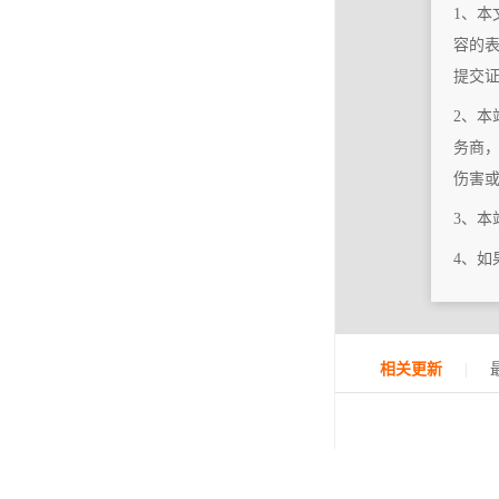
1、本
容的
提交
2、本
务商
伤害
3、
4、
|
相关更新