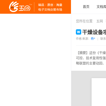
首页
文档
您所在位置:
五网
干燥设备项
作者/来源：
杨*
|
联系
【摘要】
这份《干燥
可控、技术复用性强
略联盟的主要动因、