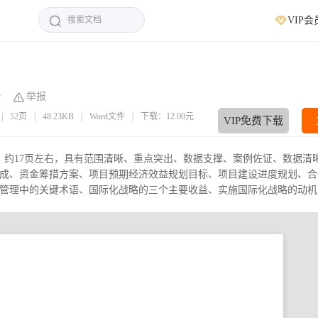
VIP会
举报
|
52页
|
48.23KB
|
Word文件
|
下载：12.00元
VIP免费下载
字，约17页左右，具有范围清晰、重点突出、数据支撑、案例佐证、数据清
成、资金筹措方案、项目预期经济效益规划目标、项目建设进度规划、合
理中的关键术语、国际化战略的三个主要收益、实施国际化战略的动机、.