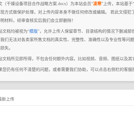
文（干燥设备项目合作战略方案.docx）为本站会员“
凌寒
”上传，本站基于
表现方式做保护处理，对上传内容本身不做任何修改或编辑。 若此文侵犯
证明材料，经审查核实后我们会立即删除！
站文档均被视为“
模版
”，允许上传人保留章节、目录结构的情况下删减部
，我们无法对各卖家所售文档的真实性、完整性、准确性以及专业性等问
或损失。
本站文档所见即所得，不包含任何额外内容。比如视频、音频、图纸以及其
如果您仍有任何不清楚的问题，或者需要我们协助，可以点击右侧栏的客服
最新上传