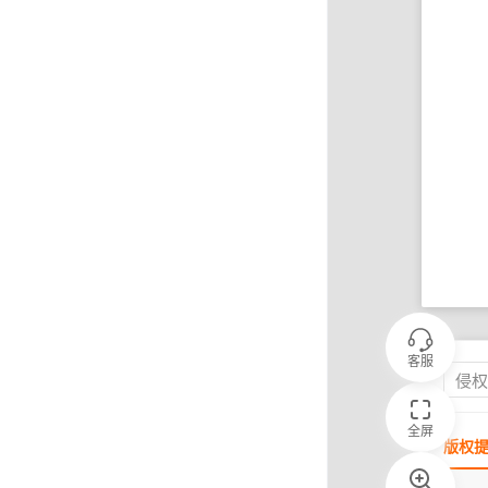
客服
侵
全屏
版权