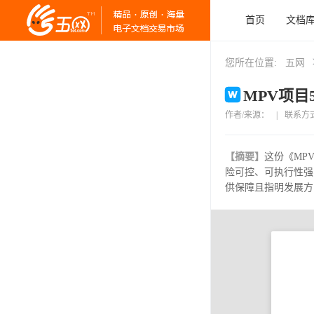
首页
文档
您所在位置:
五网
MPV项目5
作者/来源：
|
联系方
【摘要】
这份《MP
险可控、可执行性强
供保障且指明发展方