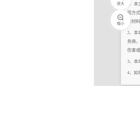
放大
1、本
现方
明材
缩小
2、本
务商
伤害
3、
4、
|
相关更新