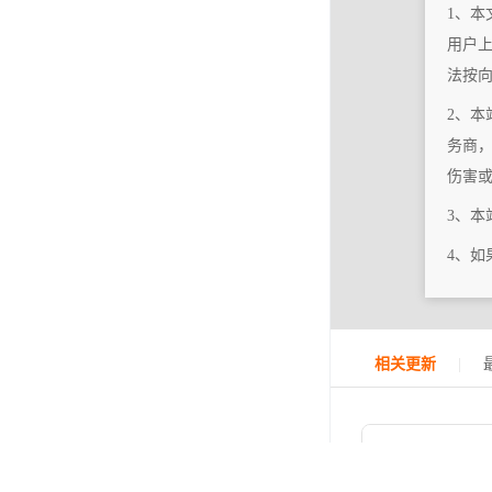
1、本
用户
法按
2、本
务商
伤害
3、
4、
|
相关更新