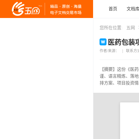
首页
文档
您所在位置:
五网
医药包装项
作者/来源：
|
联系方
【摘要】
这份《医药
谨、语言精炼、落地
排方案、项目投资情