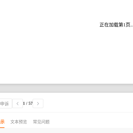
正在加载第1页..
1
/ 57
权申诉
提示
文本预览
常见问题