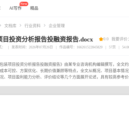
库
AI写作
精品
文档库
行业资料
企业管理
目投资分析报告投融资报告.docx
0.0
我要评价
式：
|
发表时间：2026年07月26日
|
作品编号：166261522845829
|
57页
|
54.
包装项目投资分析报告投融资报告》由某专业咨询机构编辑撰写，全文约2
成本可控、方案优化、长期价值兼顾等特点，全文从概况、项目基本情况
况、项目盈利能力分析、评价结论等几个方面展开论述，具有较高参考价