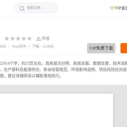
VIP会
：
举报
06KB
|
Word文件
|
下载：12.00元
VIP免费下载
2614个字，约23页左右，具有层次分明、系统全面、数据支撑、技术适
、生产原料及能源供应、安全经营规范、环境影响说明、项目风险应对说
值，建议详细研读以辅助落地执行。