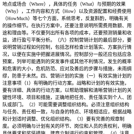
地点或场合（Where），具体的任务（What）与预期的效果
（Why），工作内容和方式（How）以及资源配置和经费使用
（HowMuch）等七个方面，系统思考，反复斟酌，明确有关
的操作细节。在执行方案中，还要注意说明所需费用数额、用
途和理由等。不仅要列出所有各项的成本，还要预测销量和收
益，进行盈亏平衡分析。（六）控制营销计划的最后部分，要
说明营销过程如何控制，包括怎样检查计划落实、方案执行情
况，以便在实施中把握进展情况。控制部分一般还应包括应急
预案，列举可能遇到的突发事件或其他不利情况，发生的概率
和危害的大小，危机防范、应对及善后的步骤与措施，未雨绸
缪，防患于未然。四、营销计划的实施（一）有效实施计划的
注意事项（1）有明确的行动方案。战略和计划的有效实施，
要有详细、具体的行动方案，以帮助理解和清晰营销计划的关
键性环境、项目和措施，正确地把任务、责任落实到个人、团
队或部门。（2）可能需要调整组织结构。必须注意组织结构
与任务、责任相一致，与自身的特点、环境相适应，根据战略
和计划适时调整、优化组织结构。（3）要有完善的规章制
度。必须明确与计划有关的环节、岗位和人员的责权利，明确
具体要求和奖惩措施，建章立制进行约束和管理。（4）注意