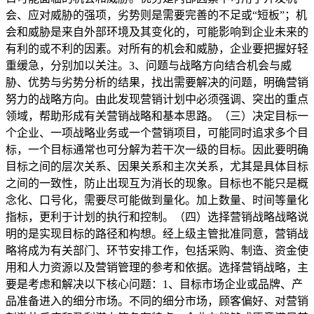
会、应对威胁的强项，劣势则是需要完善的不足或“短板”；机
会和威胁是来自外部环境及其变化的，可能影响到企业未来的
有利的或不利的因素。对所有的机会和威胁，企业要把握好轻
重缓急，分别加以关注。3、问题与战略方向结合机会与威
胁、优势与劣势分析的结果，找出需要解决的问题，明确营销
努力的战略方向。由此发现营销计划中必须强调、突出的重点
领域，帮助形成有关营销战略和基本思路。（三）决定目标一
个企业、一项战略业务或一个营销项目，可能同时追求多个目
标，一个目标通常也可分解为若干次一级的目标。因此要明确
目标之间的层次关系、因果关系和主次关系，尤其是具体目标
之间的一致性，防止出现互为消长的现象。目标也不能只是概
念化、口号化，需要尽可能做到量化。加上数量、时间等量化
指标，更利于计划的执行和控制。（四）选择营销战略战略说
明的是实现目标的路径和构想。经上级主管批准同意，营销战
略将成为有关部门、环节安排工作，包括采购、制造、资金使
用和人力资源以及营销管理的参考和依据。选择营销战略，主
要是考虑和解决以下核心问题：1、目标市场企业或品牌、产
品准备进入的细分市场。不同的细分市场，顾客偏好、对营销