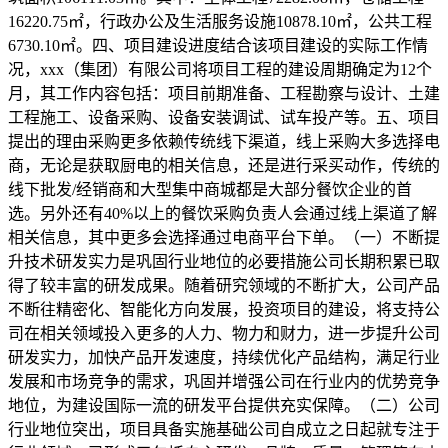
16220.75㎡，行政办公及生活服务设施10878.10㎡，公共工程
6730.10㎡。四、项目建设进度结合该项目建设的实际工作情
况，xxx（集团）有限公司将项目工程的建设周期确定为12个
月，其工作内容包括：项目前期准备、工程勘察与设计、土建
工程施工、设备采购、设备安装调试、试车投产等。五、项目
提出的理由采购更多依赖传统线下渠道，线上采购大多选择电
商，无论是获取厨电的相关信息，还是进行采买动作，传统的
线下批发/经销商和大型集中商城都是大部分餐饮企业的首
选。另外还有40%以上的餐饮采购负责人会通过线上渠道了解
相关信息，其中更多会选择通过电商平台下单。（一）不断提
升技术研发实力是巩固行业地位的必要措施公司长期积累已取
得了较丰富的研发成果。随着研究领域的不断扩大，公司产品
不断往精密化、智能化方向发展，投资项目的建设，将支持公
司在相关领域投入更多的人力、物力和财力，进一步提升公司
研发实力，加快产品开发速度，持续优化产品结构，满足行业
发展和市场竞争的需求，巩固并增强公司在行业内的优势竞争
地位，为建设国际一流的研发平台提供充实保障。（二）公司
行业地位突出，项目具备实施基础公司自成立之日起就专注于