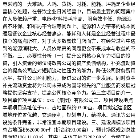
电采购的一大难题。人耗、货耗、时耗、能耗、坪耗是企业经
营核心难题，在餐饮企业日常经营中，目前最主要的问题集中
在人员依赖严重、电器/材料损耗率高、服务效率低、能源浪
费不环保、和布局不合理等问题上。能源和人力带来的成本问
题是餐饮企业核心经营痛点，能耗和人耗是企业经营过程中最
核心的痛点所在，对于大多数餐饮门店而言，在经营过程中遇
到的能源消耗大、人员依赖高的问题更会带来成本与收益的不
平衡。三、必要性分析（一）提升公司核心竞争力项目的投
资，引入资金的到位将改善公司的资产负债结构，补充流动资
金将提高公司应对短期流动性压力的能力，降低公司财务费用
水平，提升公司盈利能力，促进公司的进一步发展。同时资金
补充流动资金将为公司未来成为国际领先的产业服务商发展战
略提供坚实支持，提高公司核心竞争力。第三章项目简介一、
项目单位项目单位：xxx（集团）有限公司二、项目建设地点
本期项目选址位于xx，占地面积约93.00亩。项目拟定建设区
域地理位置优越，交通便利，规划电力、给排水、通讯等公用
设施条件完备，非常适宜本期项目建设。三、建设规模该项目
总占地面积62000.00㎡（折合约93.00亩），预计场区规划总建
筑面积106111.03㎡。其中：主体工程72282.08㎡，仓储工程