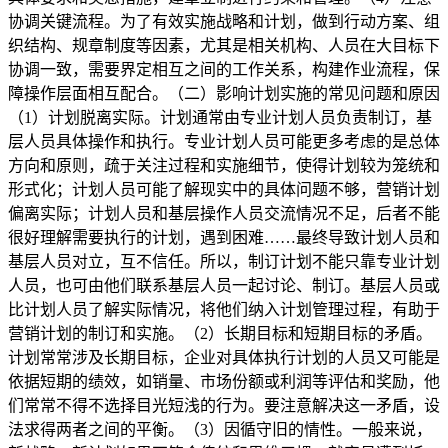
协调关键流程。为了有效实施战略和计划，做到行动方案、组
织结构、规章制度等因素，尤其是相关机构、人员在大目标下
协调一致，需要界定相互之间的工作关系，构建作业流程，保
障操作层面相互配合。（二）影响计划实施的常见问题和原因
（1）计划脱离实际。计划通常由专业计划人员负责制订，基
层人员具体操作和执行。专业计划人员可能更多考虑的是总体
方向和原则，疏于关注过程和实施细节，使得计划较为笼统和
形式化；计划人员可能了解现实中的具体问题不够，营销计划
偏离实际；计划人员和基层操作人员交流情况不足，后者不能
很好理解需要执行的计划，遇到困难……最终导致计划人员和
基层人员对立，互不信任。所以，制订计划不能只靠专业计划
人员，也可由他们联系基层人员一起讨论、制订。基层人员或
比计划人员了解实际情况，将他们纳入计划管理过程，有助于
营销计划的制订和实施。（2）长期目标和短期目标的矛盾。
计划常常涉及长期目标，企业对具体执行计划的人员又可能是
依据短期的绩效，如销量、市场份额或利润等评估和奖励，他
们常常不得不选择目光短浅的行为。要注意解决这一矛盾，设
法求得两者之间的平衡。（3）因循守旧的情性。一般来说，