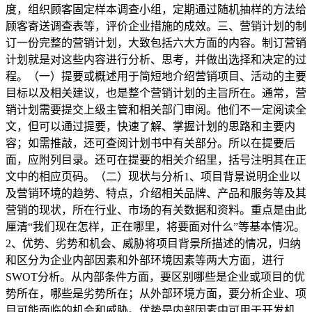
度，组织顾客固定样本调查小组，定期通过随机抽样的方法给
顾客寄送调查表等，评价企业措施的成效。三、营销计划的制
订一份完整的营销计划，大致包括六大方面的内容。制订营销
计划就是对这些内容进行分析、思考，并做出选择和决定的过
程。（一）提要或概述用于简短地介绍营销项目、活动的主要
目标以及相关建议，也是整个营销计划的主旨所在。通常，营
销计划需要提交上级主管和相关部门审阅。他们不一定阅读全
文，但可以通过提要，快速了解、掌握计划的思路和主要内
容；如需推敲，还可查阅计划书中有关部分。所以在提要后
面，应附列目录。还可在提要的相关介绍里，括号注明其在正
文中的相应页码。（二）现状与分析1、项目背景说明企业以
及营销环境的趋势、特点，介绍相关品牌、产品和服务等及其
营销的现状，所在行业、市场的有关数据和资料。重点是由此
厘清“我们现在怎样，正在哪里，将要面对什么”等基本情况。
2、优势、劣势和机会、威胁将项目背景所描述的情况，归纳
和区分为企业内部因素和外部环境因素等两大方面，进行
SWOT分析。从内部条件方面，要区别哪些是企业或项目的优
势所在，哪些是劣势所在；从外部环境方面，要分析企业、项
目可能面临的机会和威胁。优势是内部因素中可用于开发机