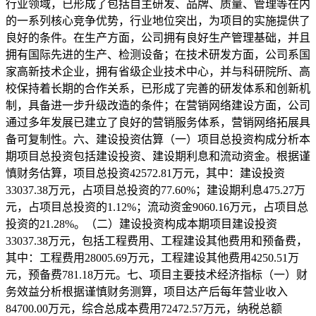
行业领域，已形成了包括自主研发、品牌、质量、管理等在内
的一系列核心竞争优势，行业地位突出，为项目的实施提供了
良好的条件。在生产方面，公司拥有良好生产管理基础，并且
拥有国际先进的生产、检测设备；在技术研发方面，公司系国
家高新技术企业，拥有省级企业技术中心，并与科研院所、高
校保持着长期的合作关系，已形成了完善的研发体系和创新机
制，具备进一步升级改造的条件；在营销网络建设方面，公司
通过多年发展已建立了良好的营销服务体系，营销网络拓展具
备可复制性。六、建设投资估算（一）项目总投资构成分析本
期项目总投资包括建设投资、建设期利息和流动资金。根据谨
慎财务估算，项目总投资42572.81万元，其中：建设投资
33037.38万元，占项目总投资的77.60%；建设期利息475.27万
元，占项目总投资的1.12%；流动资金9060.16万元，占项目总
投资的21.28%。（二）建设投资构成本期项目建设投资
33037.38万元，包括工程费用、工程建设其他费用和预备费，
其中：工程费用28005.69万元，工程建设其他费用4250.51万
元，预备费781.18万元。七、项目主要技术经济指标（一）财
务效益分析根据谨慎财务测算，项目达产后每年营业收入
84700.00万元，综合总成本费用72472.57万元，纳税总额