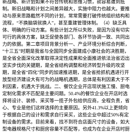
新战略、新计划如果不符合传统和思维习惯，就容易遭到抵
制。新旧战略和计划之间差异越大，实施中阻力也越大。要推
动与原来思路截然不同的计划，常常需要打破传统组织结构和
流程，“不换脑袋就换人”，甚至重建管理体制。（4）缺乏具
体、明确的行动方案。有些计划之所以失败，是因为没有切实
可行的具体方案，缺乏促使各部门、各环节协调一致、共同出
力的依据。第二章项目背景分析一、产业环境分析综合判断，
“十三五”时期是我省与全国同步全面建成小康社会的决胜期，
是全省全面深化改革取得决定性成果和全面推进依法治省迈出
坚实步伐的关键期，是全省结构调整和经济转型升级的攻坚
期，是全省“四化”同步的加速推进期，是全省抢抓机遇进行开
放型经济建设大有可为的战略机遇期，总体是有利因素大于不
利因素，机遇大于挑战。二、餐饮企业开店现状施工慢、厨电
定制化需求不匹配是主要问题。50.4%的餐饮企业在开店时选
择将设计、装修、采买等一揽子外包给供应商，全程负责，省
心、专业是他们这样选择的主要原因。另外41.3%以上更倾向
于根据自己的设计和需求自行采买，这些企业中超过50%有定
制设备的需求。目前来看，找不到符合店面尺寸的设备，如大
型电器规格尺寸和厨房容量不匹配等，也成为在企业开店时厨