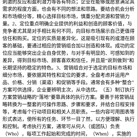
刺激的反应和盈利潜力等各有特点；企业在能够或愿意满足其
需求的程度方面，也会有不同的想法和思路。要结合机会分析
和市场细分等，精心选择目标市场，慎重分配资源和营销力
量。2、定位重点明确企业提供的利益和创造的顾客价值，与
竞争者尤其是对手相比有何不同，向目标市场展示自己更值得
信任和购买。定位的实质是差异化，这是吸引现有的或潜在顾
客的基础，要通过相应的营销组合加以创造和体现。成功的定
位应当能够突出企业自身优势，与对手有明显的、可感知到的
差异，得到目标市场、顾客喜欢和信任，并且是“说到做到”和
长期坚持的稳定的特色。3、营销组合对于选定的目标市场和
细分市场，要依据其特性和定位的要求，全盘考虑并运用产
品、价格、分销（渠道）和促销等手段。通常会有多种“整合”
方案可供选择，企业要辨明主次，从中选优。（五）制订执行
方案营销战略的“落地”要靠具体的执行方案。要善于将营销战
略转换为一整套的可操作思路、步骤和要求，并结合日程安排
等，考虑每个行动项目和相关人员职责。一些内容可用图表等
形式表达，使所有的任务、环节一目了然，以方便理解、执行
和控制。考虑执行方案，通常可从何人（或团队）负责
（Who），每项工作起始和完成的时间，（When），实施的