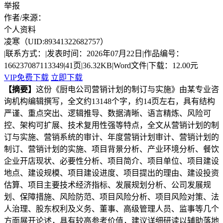
举报
作者/来源：
个人资料
凌寒
（UID:89341322682757）
|
联系方式：
|
发表时间：2026年07月22日
|
作品编号：
166237087113349
|
41页
|
36.32KB
|
Word文件
|
下载：12.00元
VIP免费下载
立即下载
【摘要】
这份《厨电公司营销计划的制订与实施》由某专业咨
询机构编辑撰写，全文约13148个字，约14页左右，具有结构
严谨、重点突出、逻辑推导、数据清晰、语言精炼、风险可
控、架构可扩展、技术复用性强等特点，全文从营销计划的制
订与实施、营销系统的审计、年度营销计划审计、营销计划的
制订、营销计划的实施、项目背景分析、产业环境分析、餐饮
企业开店现状、必要性分析、项目简介、项目单位、项目建设
地点、建设规模、项目建设进度、项目提出的理由、建设投资
估算、项目主要技术经济指标、发展规划分析、公司发展规
划、保障措施、风险防范、项目风险分析、项目风险对策、法
人治理、股东权利及义务、董事、高级管理人员、监事等几个
方面展开论述，具有较高参考价值，建议详细研读以辅助落地