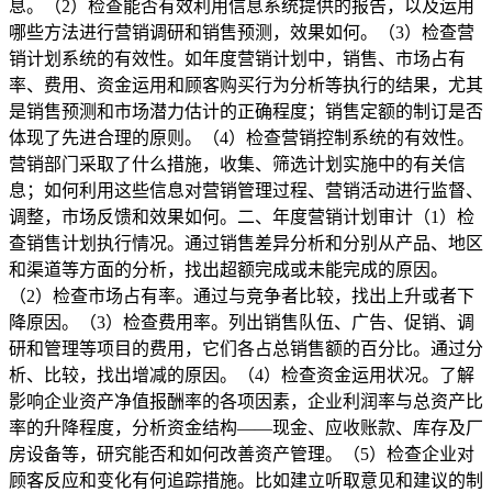
息。（2）检查能否有效利用信息系统提供的报告，以及运用
哪些方法进行营销调研和销售预测，效果如何。（3）检查营
销计划系统的有效性。如年度营销计划中，销售、市场占有
率、费用、资金运用和顾客购买行为分析等执行的结果，尤其
是销售预测和市场潜力估计的正确程度；销售定额的制订是否
体现了先进合理的原则。（4）检查营销控制系统的有效性。
营销部门采取了什么措施，收集、筛选计划实施中的有关信
息；如何利用这些信息对营销管理过程、营销活动进行监督、
调整，市场反馈和效果如何。二、年度营销计划审计（1）检
查销售计划执行情况。通过销售差异分析和分别从产品、地区
和渠道等方面的分析，找出超额完成或未能完成的原因。
（2）检查市场占有率。通过与竞争者比较，找出上升或者下
降原因。（3）检查费用率。列出销售队伍、广告、促销、调
研和管理等项目的费用，它们各占总销售额的百分比。通过分
析、比较，找出增减的原因。（4）检查资金运用状况。了解
影响企业资产净值报酬率的各项因素，企业利润率与总资产比
率的升降程度，分析资金结构——现金、应收账款、库存及厂
房设备等，研究能否和如何改善资产管理。（5）检查企业对
顾客反应和变化有何追踪措施。比如建立听取意见和建议的制