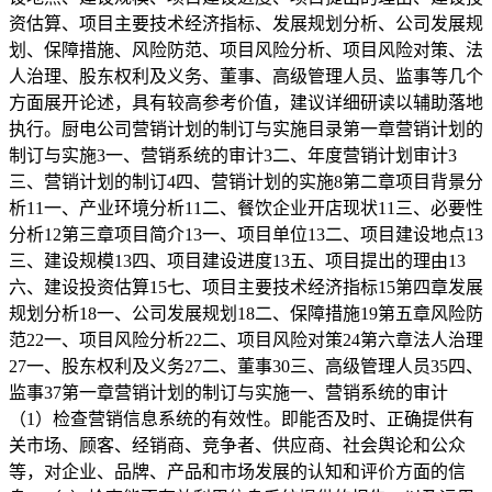
资估算、项目主要技术经济指标、发展规划分析、公司发展规
划、保障措施、风险防范、项目风险分析、项目风险对策、法
人治理、股东权利及义务、董事、高级管理人员、监事等几个
方面展开论述，具有较高参考价值，建议详细研读以辅助落地
执行。厨电公司营销计划的制订与实施目录第一章营销计划的
制订与实施3一、营销系统的审计3二、年度营销计划审计3
三、营销计划的制订4四、营销计划的实施8第二章项目背景分
析11一、产业环境分析11二、餐饮企业开店现状11三、必要性
分析12第三章项目简介13一、项目单位13二、项目建设地点13
三、建设规模13四、项目建设进度13五、项目提出的理由13
六、建设投资估算15七、项目主要技术经济指标15第四章发展
规划分析18一、公司发展规划18二、保障措施19第五章风险防
范22一、项目风险分析22二、项目风险对策24第六章法人治理
27一、股东权利及义务27二、董事30三、高级管理人员35四、
监事37第一章营销计划的制订与实施一、营销系统的审计
（1）检查营销信息系统的有效性。即能否及时、正确提供有
关市场、顾客、经销商、竞争者、供应商、社会舆论和公众
等，对企业、品牌、产品和市场发展的认知和评价方面的信