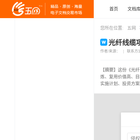
首页
文档
您所在位置:
五网
光纤线缆项
作者/来源：
|
联系方
【摘要】
这份《光纤
炼、复用价值高、目
实施计划、投资方案
侵