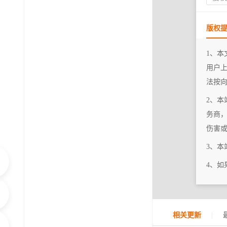
版权
1、本
用户
法按
2、本
务商
伤害
3、
4、
|
相关更新