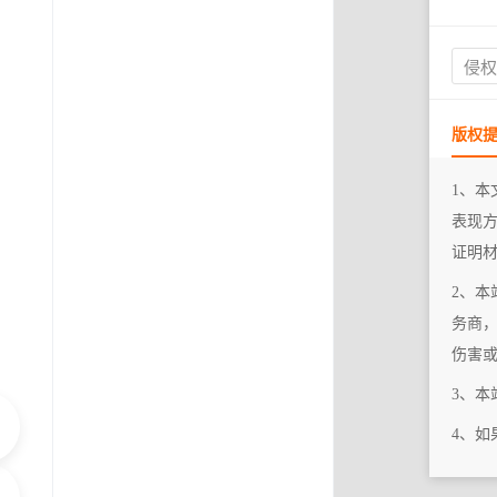
侵
版权
1、本
表现
证明
2、本
务商
伤害
3、
4、