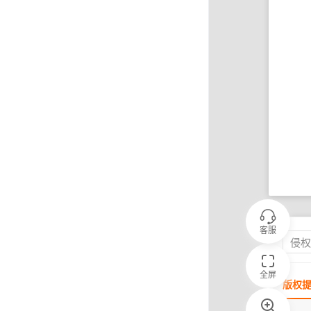
客服
侵
全屏
版权