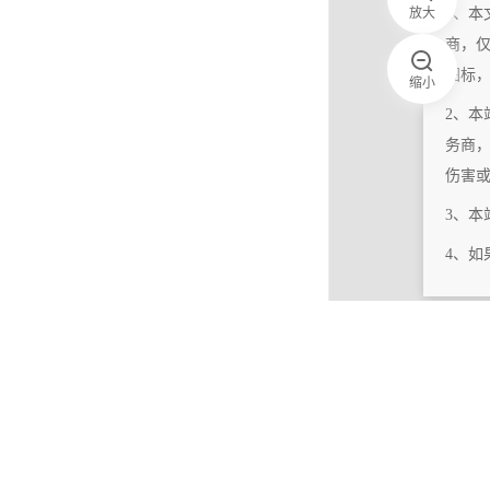
放大
1、本
商，
图标
缩小
2、本
务商
伤害
3、
4、
|
相关更新