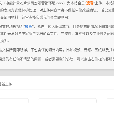
文（电能计量芯片公司宏观营销环境.docx）为本站会员“
凌寒
”上传，本站
容的表现方式做保护处理，对上传内容本身不做任何修改或编辑。 若此文
提交证明材料，经审查核实后我们会立即删除！
站文档均被视为“
模版
”，允许上传人保留章节、目录结构的情况下删减部
，我们无法对各卖家所售文档的真实性、完整性、准确性以及专业性等问
或损失。
本站文档所见即所得，不包含任何额外内容。比如视频、音频、图纸以及其
如果您仍有任何不清楚的问题，或者需要我们协助，可以点击右侧栏的客服
最新上传