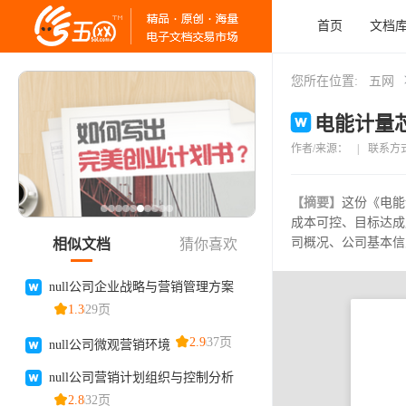
首页
文档
您所在位置:
五网
电能计量芯
作者/来源：
|
联系方
【摘要】
这份《电能
成本可控、目标达成
司概况、公司基本信