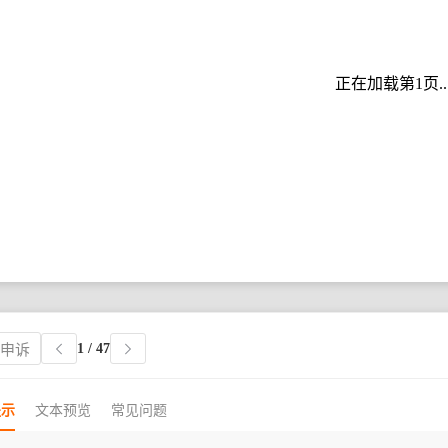
正在加载第1页..
1
/ 47
权申诉
提示
文本预览
常见问题