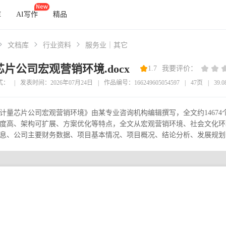
库
AI写作
精品
文档库
行业资料
服务业｜其它
片公司宏观营销环境.docx
1.7
我要评价：
式：
|
发表时间：2026年07月24日
|
作品编号：166249605054597
|
47页
|
39.
计量芯片公司宏观营销环境》由某专业咨询机构编辑撰写，全文约1467
度高、架构可扩展、方案优化等特点，全文从宏观营销环境、社会文化环
息、公司主要财务数据、项目基本情况、项目概况、结论分析、发展规划分