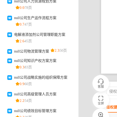
客服
侵
全屏
版权