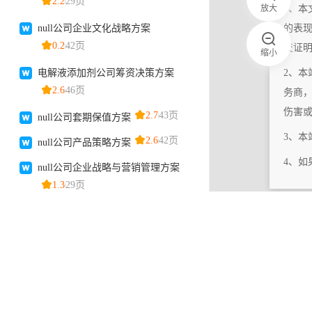
放大
1、本
的表
交证
缩小
2、本
务商
伤害
3、
4、
|
相关更新