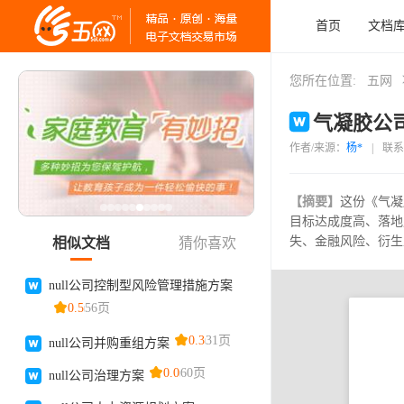
首页
文档
您所在位置:
五网
气凝胶公司
作者/来源：
杨*
|
联系
【摘要】
这份《气凝
目标达成度高、落地
失、金融风险、衍生