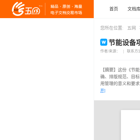
首页
文档
您所在位置:
五网
节能设备项
作者/来源：
|
联系方
【摘要】
这份《节能
确、排版规范、目标
用管理的意义和要求
开]