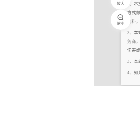
放大
1、本
方式
材料
缩小
2、本
务商
伤害
3、
4、
|
相关更新