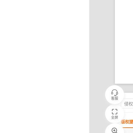
客服
侵
全屏
版权