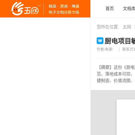
首页
文档
您所在位置:
五网
厨电项目敏
作者/来源：
|
联系方
【摘要】
这份《厨电
范、落地成本可控、
捷制造、价值流图、