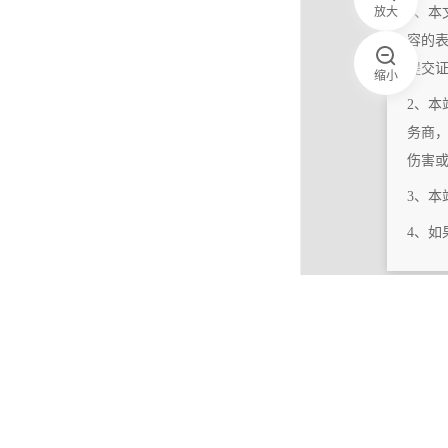
放大
1、本
容的
提交
缩小
2、本
务商
伤害
3、
4、
|
相关更新