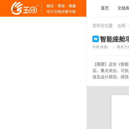
首页
文档
您所在位置:
五网
智能座舱项
作者/来源：
|
联系方
【摘要】
这份《智能
证、重点突出、可执
准及设计原则、绩效