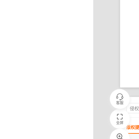
客服
侵
全屏
版权