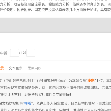
力分析、项目投资现金流量表、偿债能力分析、借款还本付息计划表、项
评价说明、附表附录、固定资产投资估算表等几个方面展开论述，具有较
/ 120
权申诉
提示
文本预览
常见问题
文（中山激光电视项目可行性研究报告.docx）为本站会员“
凌寒
”上传，本
内容的表现方式做保护处理，对上传内容本身不做任何修改或编辑。 若此
们提交证明材料，经审查核实后我们会立即删除！
站文档均被视为“
模版
”，允许上传人保留章节、目录结构的情况下删减部
，我们无法对各卖家所售文档的真实性、完整性、准确性以及专业性等问