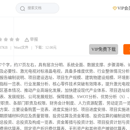
VIP会
举报
.87KB
|
Word文件
|
下载：12.00元
VIP免费下载
17个字，约37页左右，具有层次分明、系统全面、数据支撑、步骤清晰、
及必要性、激光电视对标液晶电视，具备多维度优势、行业整体情况分析
报告编制说明、项目建设选址、项目生产规模、建筑物建设规模、环境影
指标一览表、行业发展分析、核心零件技术突破有效降本，提升激光电视
区基本情况、推动产业高端化发展，加快建设现代产业体系、项目选址综
表、发展规划、公司发展规划、保障措施、SWOT分析、优势分析（S）
要职责、各部门职责及权限、财务会计制度、人力资源配置、劳动定员一
方案、主要设备购置一览表、进度实施计划、项目进度安排、项目实施进
期原辅材料供应及质量管理、投资估算及资金筹措、投资估算的编制说明
总投资、总投资及构成一览表、资金筹措与投资计划、项目投资计划与资
费用估算表、固定资产折旧费估算表、无形资产和其他资产摊销估算表、