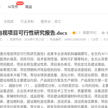
库
AI写作
精品
文档库
行业资料
服务业｜其它
视项目可行性研究报告.docx
1.2
我要评价：
式：
|
发表时间：2026年07月23日
|
作品编号：166061200859269
|
120页
|
93
激光电视项目可行性研究报告》由某专业咨询机构编辑撰写，全文约367
复用价值高、风险可控、技术复用性强、架构可扩展等特点，全文从背景
项目概述、项目名称及建设性质、项目承办单位、项目定位及建设理由、
金筹措方案、项目预期经济效益规划目标、项目建设进度规划、主要经济
驱动成本大幅下降，带动全球快速放量、选址分析、项目选址原则、建设
建设规模及主要建设内容、产品规划方案及生产纲领、产品规划方案一览
O）、威胁分析（T）、运营模式分析、公司经营宗旨、公司的目标、主
设备选型、企业技术研发分析、项目技术工艺分析、质量管理、设备选型
施、原辅材料供应、成品管理、项目建设期原辅材料供应情况、项目运营
表、建设期利息、建设期利息估算表、流动资金、流动资金估算表、项目
经济评价财务测算、营业收入、税金及附加和增值税估算表、综合总成本