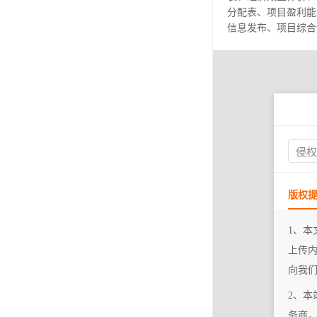
分配表、项目盈利能
信息发布、项目综合
侵
版权
1、本
上传
向我
2、本
务商