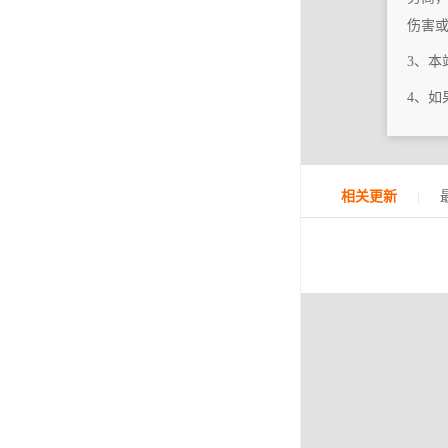
伤害
3、
4、
|
相关更新