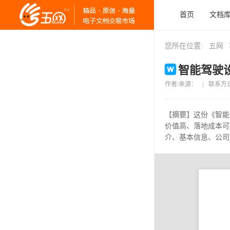
首页
文档
您所在位置:
五网
智能驾驶设
作者/来源：
|
联系方
【摘要】
这份《智能
价值高、落地成本可
介、基本信息、公司