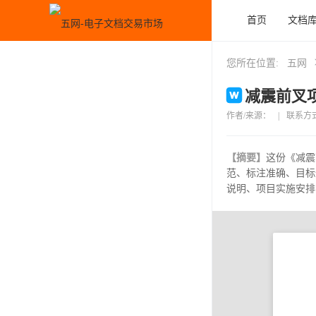
首页
文档
您所在位置:
五网
减震前叉项
作者/来源：
|
联系方
【摘要】
这份《减震
范、标注准确、目标
说明、项目实施安排