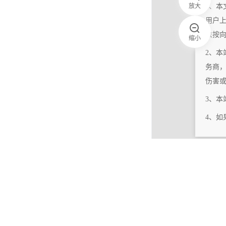
放大
1、本
用户
法按
缩小
2、本
务商
伤害
3、
4、
|
相关更新