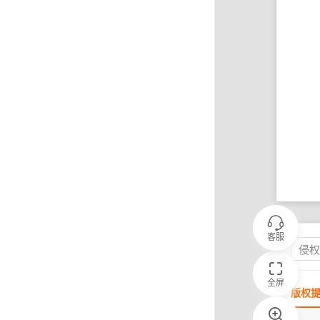
客服
侵
全屏
版权