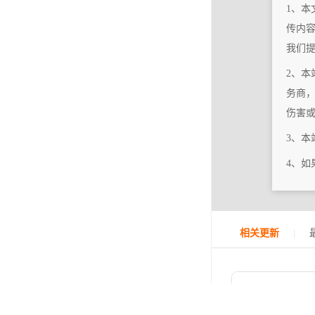
1、本
传内
我们
2、本
务商
伤害
3、
4、
|
相关更新