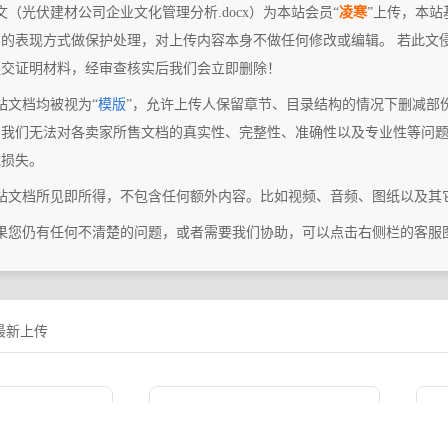
文（光伏建材公司企业文化管理分析.docx）为本站会员“
凌寒
”上传，本站
容的表现方式做保护处理，对上传内容本身不做任何修改或编辑。 若此文
提交证明材料，经审查核实后我们会立即删除！
站文档均被视为“
模版
”，允许上传人保留章节、目录结构的情况下删减部
，我们无法对各卖家所售文档的真实性、完整性、准确性以及专业性等问
或损失。
本站文档所见即所得，不包含任何额外内容。比如视频、音频、图纸以及其
如果您仍有任何不清楚的问题，或者需要我们协助，可以点击右侧栏的客服
最新上传