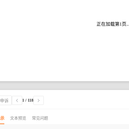
正在加载第1页..
1
/ 118
权申诉
提示
文本预览
常见问题