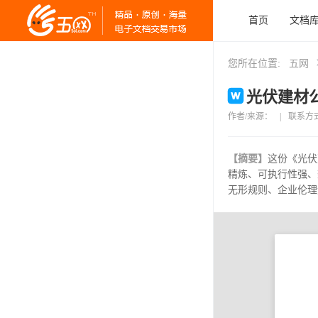
首页
文档
您所在位置:
五网
光伏建材公
作者/来源：
|
联系方
【摘要】
这份《光伏
精炼、可执行性强、
无形规则、企业伦理