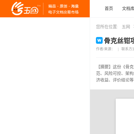
首页
文档
您所在位置:
五网
骨克丝钳项
作者/来源：
|
联系方
【摘要】
这份《骨克
范、风险可控、架构
济收益、评价结论等