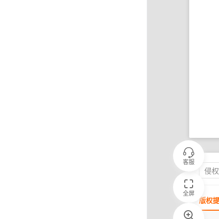
客服
侵
全屏
版权