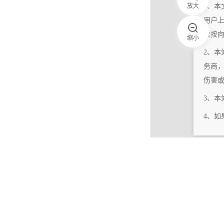
放大
1、本
用户
法按
缩小
2、本
务商
伤害
3、
4、
|
相关更新