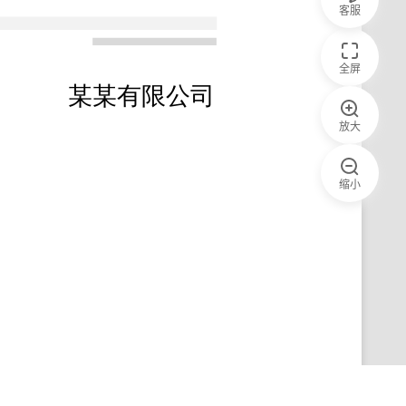
客服
全屏
放大
缩小