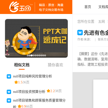
首页
文档
您所在位置:
五网
先进有色金
作者/来源：
|
联系方
【摘要】
这份《先进
确、数据清晰、复用
指标、建筑工程投资