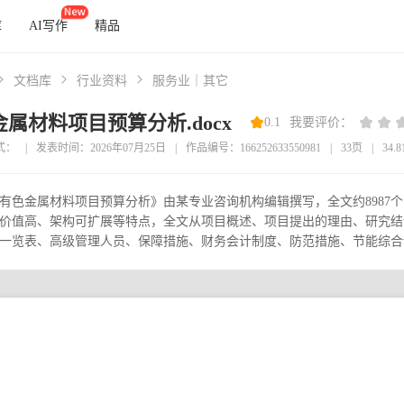
库
AI写作
精品
文档库
行业资料
服务业｜其它
属材料项目预算分析.docx
0.1
我要评价：
式：
|
发表时间：2026年07月25日
|
作品编号：166252633550981
|
33页
|
34.
有色金属材料项目预算分析》由某专业咨询机构编辑撰写，全文约8987
价值高、架构可扩展等特点，全文从项目概述、项目提出的理由、研究结
一览表、高级管理人员、保障措施、财务会计制度、防范措施、节能综合评