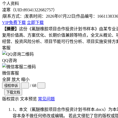
个人资料
凌寒
（UID:89341322682757）
|
联系方式：
|
发表时间：2026年07月22日
|
作品编号：1661138336
VIP免费下载
立即下载
【摘要】
这份《氟醚橡胶项目合作投资计划书样本》由某专业咨
复用价值高、方案优化、长期价值兼顾等特点，全文从概论、
经营、投资风险分析、项目节能可行性分析、项目实施安排方
客服
QQ咨询
微信客服
全屏
放大
缩小
/ 68
侵权申诉
下载文档
版权提示
文本预览
常见问题
1、本文（氟醚橡胶项目合作投资计划书样本.docx）为本
容本身不做任何修改或编辑。 若此文侵犯了您的版权或