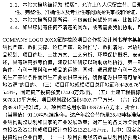
2、本站文档均被视为“
模版
”，允许上传人保留章节、目
性、完整性、准确性以及专业性等问题提供审核和保证，
3、本站文档所见即所得，不包含任何额外内容。比如视
4、如果您仍有任何不清楚的问题，或者需要我们协助，
COMPANY LOGO 20XX氟醚橡胶项目合作投资计划书
结构严谨、数据支撑、论证严谨、逻辑推导、数据清晰、术语
品规划、项目选址、土建方案、工艺分析、环境保护概况、安
述，具有较高参考价值，建议详细研读以辅助落地执行。第一
条件，有利于原料和产成品的运输，同时，通讯便捷有利于及
的生产基础条件而且生产要素供应充裕，确保能源供应有可靠
地资源”的目的。（三）项目用地规模项目总用地面积44208.7
5.43%，固定资产投资强度174.60万元/亩。（五）土建工程指
50783.19平方米，项目规划绿化面积4007.77平方米。（六
合89.91吨标准煤。2、项目年总用水量13897.95立方米，折合
（当量值）91.10吨标准煤/年。达产年综合节能量35.43
业结构调整规划和国家的产业发展政策；对产生的各类污染物
总投资及资金构成项目预计总投资13231.45万元，其中：固定资产
投资均由企业自筹。（十一）项目预期经济效益规划目标预期达产年营业收