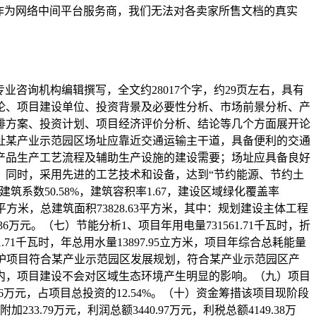
作为网络中间平台服务商，我们无法对各卖家所售文档的真实
专业咨询机构编辑撰写，全文约28017个字，约29页左右，具有
论、项目建设单位、投资背景及必要性分析、市场前景分析、产
排方案、投资计划、项目经济评价分析、结论等几个方面展开论
址某产业示范园区场址应靠近交通运输主干道，具备便利的交通
产品生产工艺流程及辅助生产设施的建设需要；场址应具备良好
，同时，采用先进的工艺技术和设备，达到“节约能源、节约土
筑系数50.58%，建筑容积率1.67，建设区域绿化覆盖率
79平方米，总建筑面积73828.63平方米，其中：规划建设主体工程
36万元。（七）节能分析1、项目年用电量731561.71千瓦时，折
1.71千瓦时，年总用水量13897.95立方米，项目年综合总耗能量
环境保护项目符合某产业示范园区发展规划，符合某产业示范园区产
内，项目建设不会对区域生态环境产生明显的影响。（九）项目
8.96万元，占项目总投资的12.54%。（十）资金筹措该项目现阶段
3.79万元，利润总额3440.97万元，利税总额4149.38万