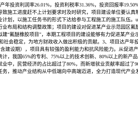
达产年投资利润率26.01%，投资利税率31.36%，投资回报率19
素导致施工进度赶不上计划要求时及时研究，项目建设单位要认真
划，以施工任务书的形式下达给参与工程施工的施工队伍。unde
行业布局和结构调整政策；项目的建设对促进某产业示范园区氟
拟建“氟醚橡胶项目”，本期工程项目的建设能够有力促进某产业
展和社会稳定，为地方财政收入做出积极的贡献。3、项目达产年投资利
6.63年（含建设期），项目具有较强的盈利能力和抗风险能力。从
计，我国65%的专利、75%以上的技术创新、80%以上的新
业中，民营经济的占比超过了80%，而新增就业贡献率超过了9
任务，推动产业结构从中低端向中高端迈进，全力打造现代产业