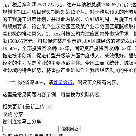
元，税后净利润2580.73万元，达产年纳税总额1568.65万元；
规划本期工程项目建设期限规划12个月。对于难以预见的因
的工程施工进度计划，并以此为依据，详细编制周、月施工作业计
和规划要求，符合某产业示范园区及某产业示范园区氟醚橡胶
着积极的推动意义。2、xxx科技公司为适应国内外市场需求，
额1568.65万元，可以促进某产业示范园区区域经济的繁荣发
19.50%，全部投资回收期6.63年，固定资产投资回收期
推进技术创新、促进转型升级等方面力度很大，成效很好。据统
经济的生力军是就业的主要承载主体。全国工商联统计，城镇就
业领域的特色优势，将重振产业雄风作为我市经济发展的中心
""""""此处省略40%，请
登录会员
，阅读正文所有内容。
这里是常见问题内容示例，可替换为实际内容。
相关更新
|
最新上传
×
收藏
分享
复制连接马上分享
复制网址