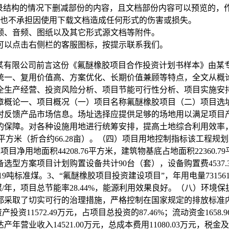
录结构的情况下删减部份的内容，且文档部份内容可以预览的，
也不承担因使用下载文档造成任何形式的伤害或损失。
频、音频、图纸以及其它形式源文档等附件。
可以点击右侧栏的客服图标，按提示联系我们。
样本某某有限公司前言这份《氟醚橡胶项目合作投资计划书样本》由某
统一、复用价值高、方案优化、长期价值兼顾等特点，全文从概
全生产经营、投资风险分析、项目节能可行性分析、项目实施安
章概论一、项目概况（一）项目名称氟醚橡胶项目（二）项目选
时反馈产品市场信息。场址选择应提供足够的场地用以满足项目
的保障。对各种设施用地进行统筹安排，提高土地综合利用效率
6平方米（折合约66.28亩）。（四）项目用地控制指标该工程规划建
标项目净用地面积44208.76平方米，建筑物基底占地面积22360.
）设备选型方案项目计划购置设备共计90台（套），设备购置费4537.
1.19吨标准煤。3、“氟醚橡胶项目投资建设项目”，年用电量73156
吨标准煤/年，项目总节能率28.44%，能源利用效果良好。（八）
都采取了切实可行的治理措施，严格控制在国家规定的排放标准
投资11572.49万元，占项目总投资的87.46%；流动资金165
入14521.00万元，总成本费用11080.03万元，税金及附加23