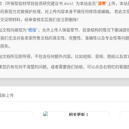
文（环保型铝材项目投资研究建议书.docx）为本站会员“
凌寒
”上传，本站
容的表现方式做保护处理，对上传内容本身不做任何修改或编辑。 若此文
提交证明材料，经审查核实后我们会立即删除！
站文档均被视为“
模版
”，允许上传人保留章节、目录结构的情况下删减部
，我们无法对各卖家所售文档的真实性、完整性、准确性以及专业性等问
或损失。
本站文档所见即所得，不包含任何额外内容。比如视频、音频、图纸以及其
如果您仍有任何不清楚的问题，或者需要我们协助，可以点击右侧栏的客服
最新上传