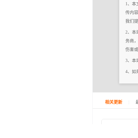
1、本
传内
我们
2、本
务商
伤害
3、
4、
|
相关更新