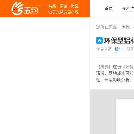
首页
文档
您所在位置:
五网
环保型铝材
作者/来源：
杨*
|
联系
【摘要】
这份《环保
清晰、落地成本可控
性、环境影响分析、