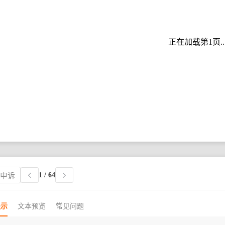
正在加载第1页..
1
/ 64
权申诉
提示
文本预览
常见问题