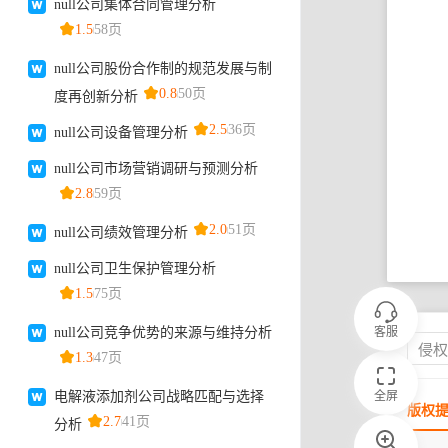
客服
侵
全屏
版权