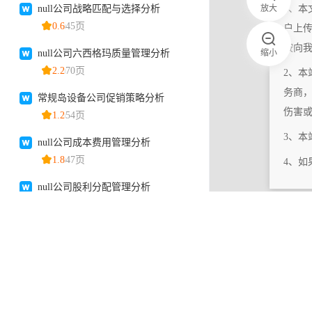
放大
1、本
户上
按向
缩小
2、本
务商
伤害
3、
4、
|
相关更新