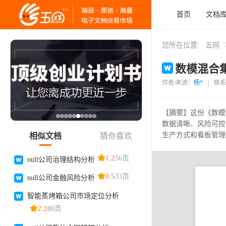
首页
文档
您所在位置:
五网
数模混合集
作者/来源：
杨*
|
联系
【摘要】
这份《数模
数据清晰、风险可控
生产方式和看板管理