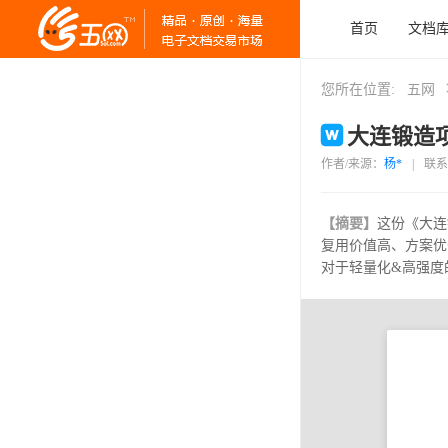
首页
文档
您所在位置:
五网
大连锻造项
作者/来源：
杨*
|
联系
【摘要】
这份《大连
复用价值高、方案优
对于轻量化&高强度