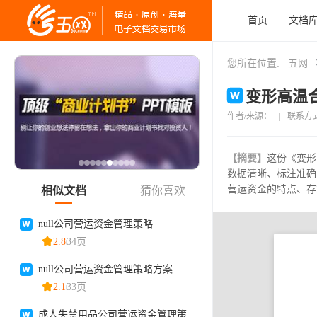
首页
文档
您所在位置:
五网
变形高温合
作者/来源：
|
联系方
【摘要】
这份《变形
数据清晰、标注准确
营运资金的特点、存