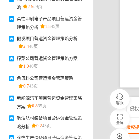
客服
侵
全屏
版权