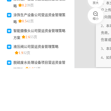
放大
1、本
户上
按向
缩小
2、本
务商
伤害
3、
4、
|
相关更新