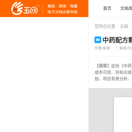
首页
文档
您所在位置:
五网
中药配方颗
作者/来源：
|
联系方
【摘要】
这份《中药
成本可控、目标达成
划、项目背景分析、