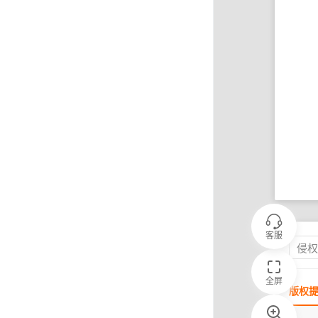
客服
侵
全屏
版权