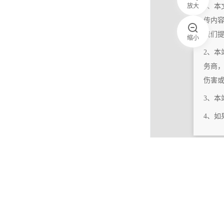
放大
1、本
传内
我们
缩小
2、本
务商
伤害
3、
4、
|
相关更新