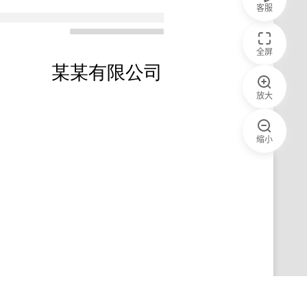
客服
全屏
放大
缩小