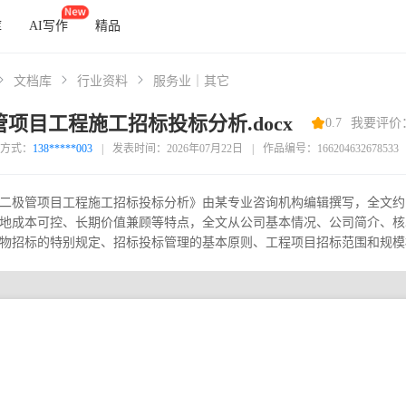
库
AI写作
精品
文档库
行业资料
服务业｜其它
项目工程施工招标投标分析.docx
0.7
我要评价
方式：
138*****003
|
发表时间：2026年07月22日
|
作品编号：166204632678533
二极管项目工程施工招标投标分析》由某专业咨询机构编辑撰写，全文约1
地成本可控、长期价值兼顾等特点，全文从公司基本情况、公司简介、核
物招标的特别规定、招标投标管理的基本原则、工程项目招标范围和规模标