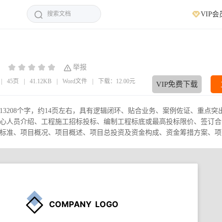
VIP会
：
举报
|
45页
|
41.12KB
|
Word文件
|
下载：12.00元
VIP免费下载
3208个字，约14页左右，具有逻辑闭环、贴合业务、案例佐证、重点突
心人员介绍、工程施工招标投标、编制工程标底或最高投标限价、签订合
准、项目概况、项目概述、项目总投资及资金构成、资金筹措方案、项目预