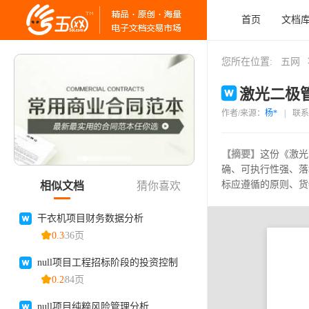
首页
文档
您所在位置:
五网
激光二极管
作者/来源：
杨*
|
联系
【摘要】
这份《激光
确、可执行性强、落
标应遵循的原则、货