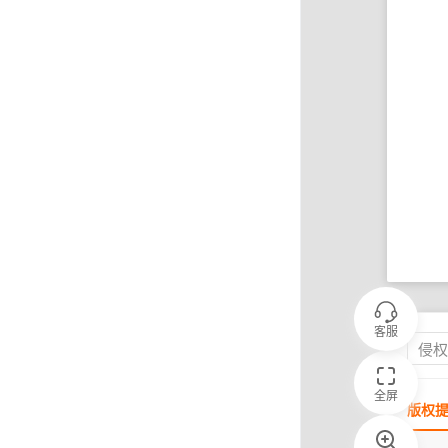
客服
侵
全屏
版权