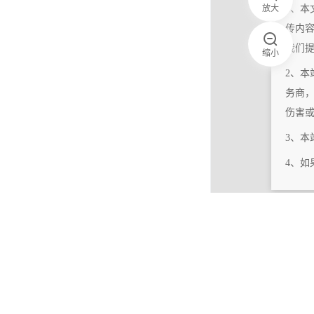
放大
1、本
传内
我们
缩小
2、本
务商
伤害
3、
4、
|
相关更新