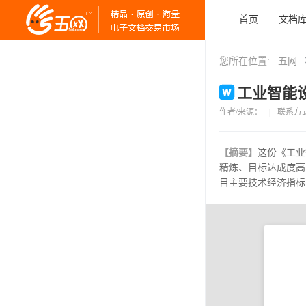
首页
文档
您所在位置:
五网
工业智能设
作者/来源：
|
联系方
【摘要】
这份《工业
精炼、目标达成度高
目主要技术经济指标