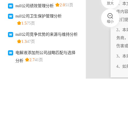
放大
1、本
传内
我们
缩小
2、本
务商
伤害
3、
4、
|
相关更新