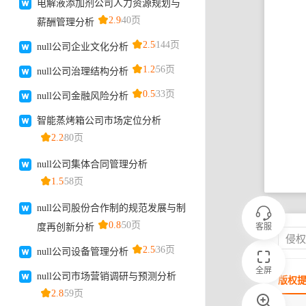
客服
侵
全屏
版权