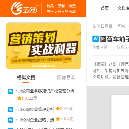
首页
文档
您所在位置:
五网
圆苞车前子
作者/来源：
|
联系方
【摘要】
这份《圆苞
可控、架构可扩展等
义与功能、薪酬管理