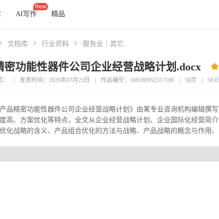
库
AI写作
精品
文档库
行业资料
服务业｜其它
密功能性器件公司企业经营战略计划.docx
式：
|
发表时间：2026年07月23日
|
作品编号：166189952557189
|
58页
|
50.
产品精密功能性器件公司企业经营战略计划》由某专业咨询机构编辑撰写，
度高、方案优化等特点，全文从企业经营战略计划、企业国际化经营简介
优化战略的含义、产品组合优化的方法与战略、产品战略的概念与作用、产