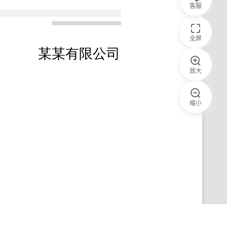
客服
全屏
放大
缩小