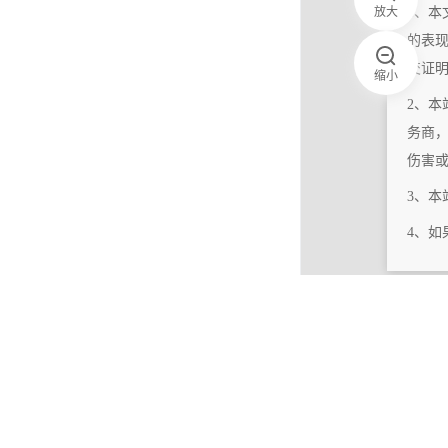
放大
1、本
的表
交证
缩小
2、本
务商
伤害
3、
4、
|
相关更新