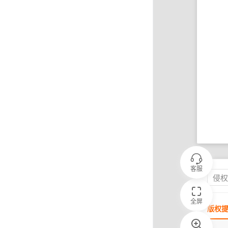
客服
侵
全屏
版权