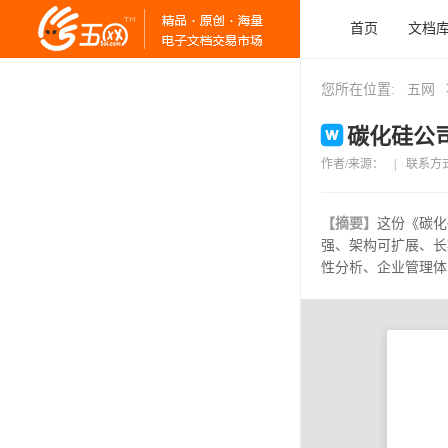
首页
文档
您所在位置:
五网
碳化硅公司
作者/来源：
|
联系方
【摘要】
这份《碳化
强、架构可扩展、长
性分析、企业管理体