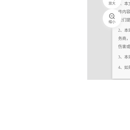
放大
1、本
传内
我们
缩小
2、本
务商
伤害
3、
4、
|
相关更新