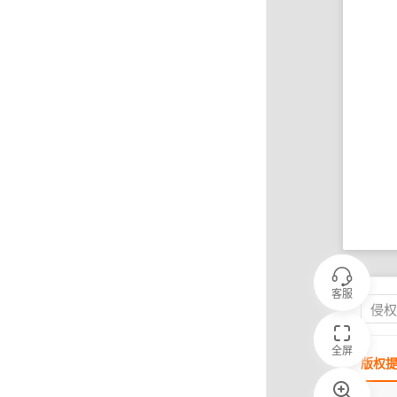
客服
侵
全屏
版权