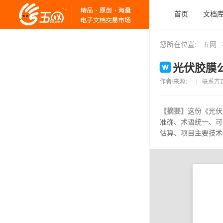
首页
文档
您所在位置:
五网
光伏胶膜公
作者/来源：
|
联系方
【摘要】
这份《光伏
准确、术语统一、可
估算、项目主要技术