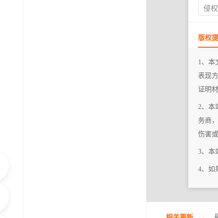
侵
版权
1、本
表现
证明
2、本
务商
伤害
3、
4、
|
相关更新