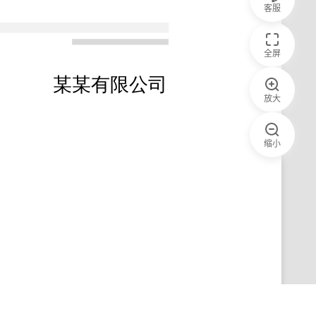
客服
全屏
放大
缩小