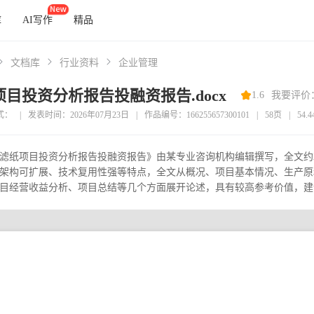
库
AI写作
精品
文档库
行业资料
企业管理
目投资分析报告投融资报告.docx
1.6
我要评价
式：
|
发表时间：2026年07月23日
|
作品编号：166255657300101
|
58页
|
54.
滤纸项目投资分析报告投融资报告》由某专业咨询机构编辑撰写，全文约2
架构可扩展、技术复用性强等特点，全文从概况、项目基本情况、生产原
目经营收益分析、项目总结等几个方面展开论述，具有较高参考价值，建