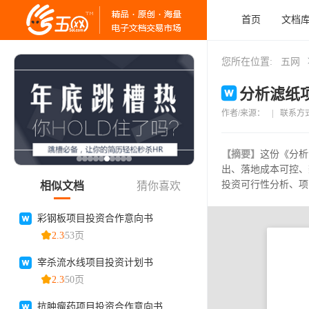
首页
文档
您所在位置:
五网
分析滤纸项
作者/来源：
|
联系方
【摘要】
这份《分析
出、落地成本可控、
投资可行性分析、项