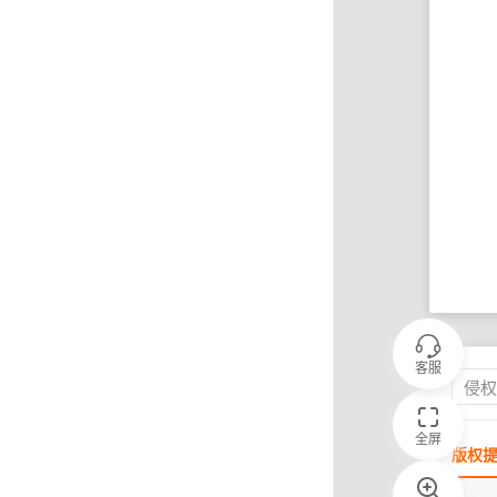
客服
侵
全屏
版权