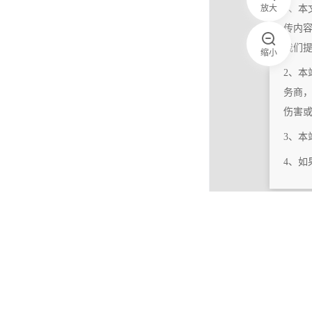
放大
1、本
传内
我们
缩小
2、本
务商
伤害
3、
4、
|
相关更新