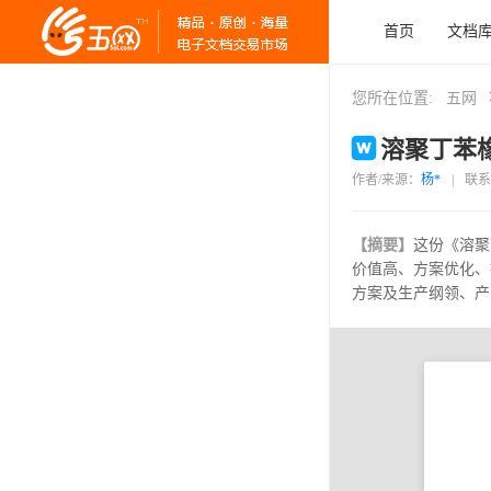
首页
文档
您所在位置:
五网
溶聚丁苯橡
作者/来源：
杨*
|
联系
【摘要】
这份《溶聚
价值高、方案优化、
方案及生产纲领、产