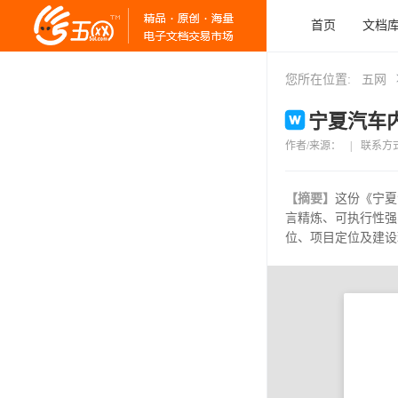
首页
文档
您所在位置:
五网
宁夏汽车内
作者/来源：
|
联系方
【摘要】
这份《宁夏
言精炼、可执行性强
位、项目定位及建设