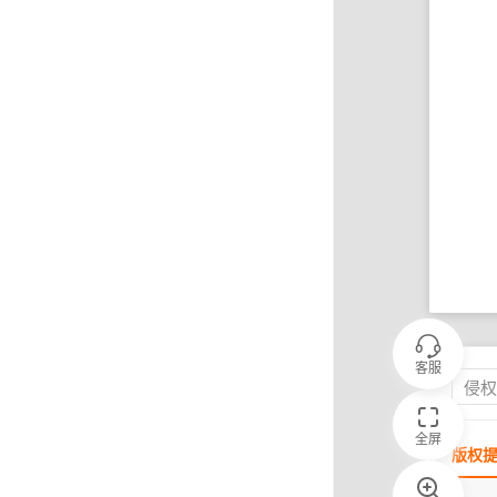
客服
侵
全屏
版权