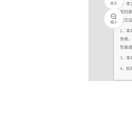
放大
1、本
容的
提交
缩小
2、本
务商
伤害
3、
4、
|
相关更新