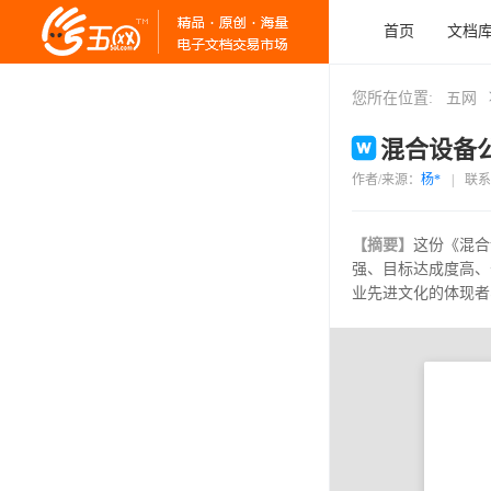
首页
文档
您所在位置:
五网
混合设备公
作者/来源：
杨*
|
联系
【摘要】
这份《混合
强、目标达成度高、
业先进文化的体现者