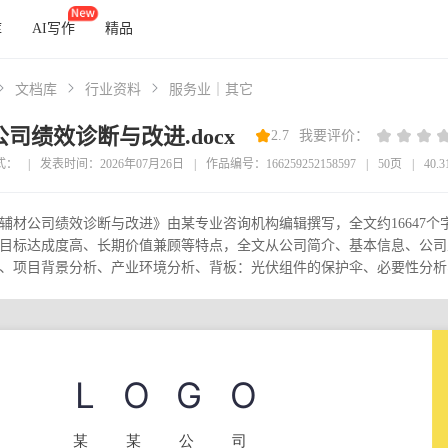
库
AI写作
精品
文档库
行业资料
服务业｜其它
司绩效诊断与改进.docx
2.7
我要评价：
式：
|
发表时间：2026年07月26日
|
作品编号：166259252158597
|
50页
|
40.
辅材公司绩效诊断与改进》由某专业咨询机构编辑撰写，全文约16647
目标达成度高、长期价值兼顾等特点，全文从公司简介、基本信息、公司
、项目背景分析、产业环境分析、背板：光伏组件的保护伞、必要性分析、