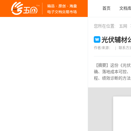
首页
文档
您所在位置:
五网
光伏辅材公
作者/来源：
|
联系方
【摘要】
这份《光伏
确、落地成本可控、
程、绩效诊断的方法