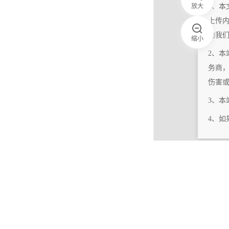
放大
1、本
上传
向我
缩小
2、本
务商
伤害
3、
4、
|
相关更新