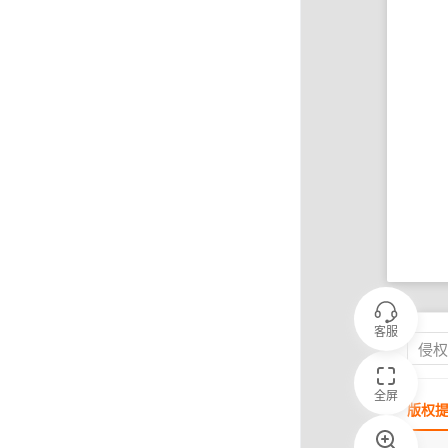
客服
侵
全屏
版权