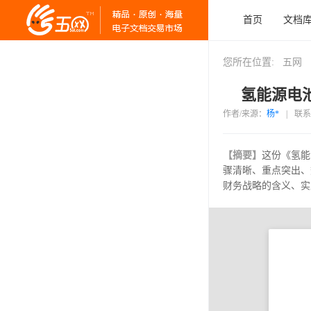
首页
文档
您所在位置:
五网
氢能源电池
作者/来源：
杨*
|
联系
【摘要】
这份《氢能
骤清晰、重点突出、
财务战略的含义、实