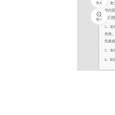
放大
1、本
传内
我们
缩小
2、本
务商
伤害
3、
4、
|
相关更新