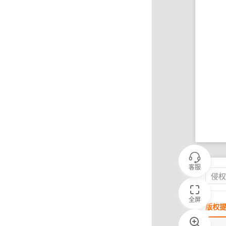
客服
侵
全屏
版权