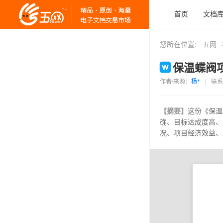
首页
文档
您所在位置:
五网
保温蝶阀项
作者/来源：
杨*
|
联系
【摘要】
这份《保温
确、目标达成度高、
况、项目经济效益、