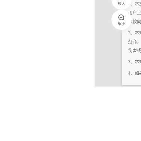
放大
1、本
用户
法按
缩小
2、本
务商
伤害
3、
4、
|
相关更新