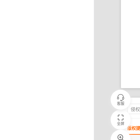
客服
侵
全屏
版权