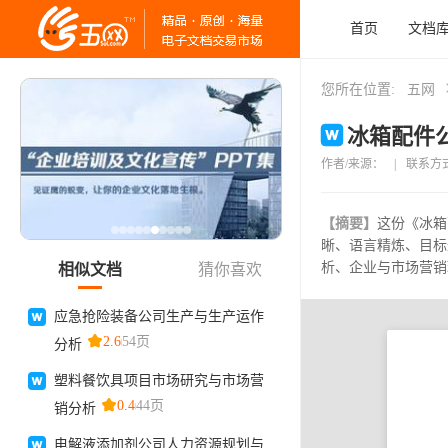
首页
文档
您所在位置:
五网
冰箱配件公
作者/来源：
|
联系方
【摘要】
这份《冰箱
晰、语言精炼、目标
析、企业与市场营销