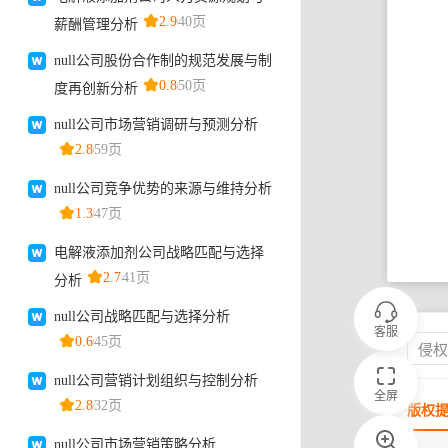
客服
侵
全屏
版权