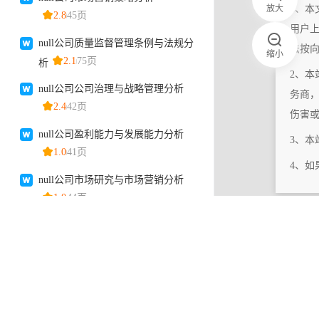
放大
1、本
用户
法按
缩小
2、本
务商
伤害
3、
4、
|
相关更新