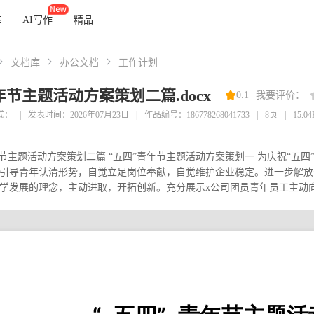
库
AI写作
精品
文档库
办公文档
工作计划
年节主题活动方案策划二篇.docx
0.1
我要评价：
式：
|
发表时间：2026年07月23日
|
作品编号：186778268041733
|
8页
|
15.0
年节主题活动方案策划二篇 “五四”青年节主题活动方案策划一 为庆祝“五四
引导青年认清形势，自觉立足岗位奉献，自觉维护企业稳定。进一步解放
学发展的理念，主动进取，开拓创新。充分展示x公司团员青年员工主动向