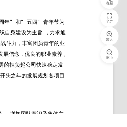
客服
全屏
放大
缩小