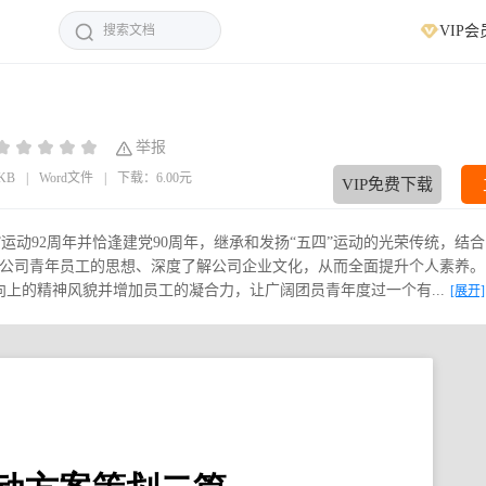
VIP会
举报
4KB
|
Word文件
|
下载：6.00元
VIP免费下载
”运动92周年并恰逢建党90周年，继承和发扬“五四”运动的光荣传统，结
公司青年员工的思想、深度了解公司企业文化，从而全面提升个人素养。
上的精神风貌并增加员工的凝合力，让广阔团员青年度过一个有...
[展开]