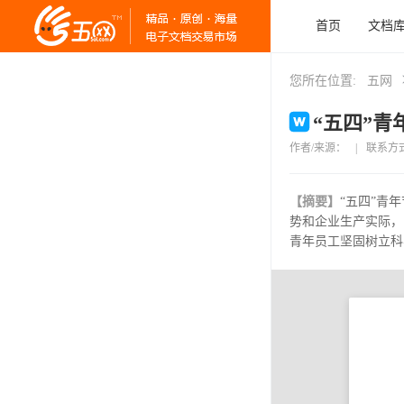
首页
文档
您所在位置:
五网
“五四”青
作者/来源：
|
联系方
【摘要】
“五四”青
势和企业生产实际，
青年员工坚固树立科