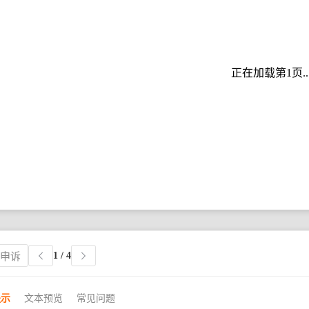
正在加载第1页..
1
/ 4
权申诉
提示
文本预览
常见问题