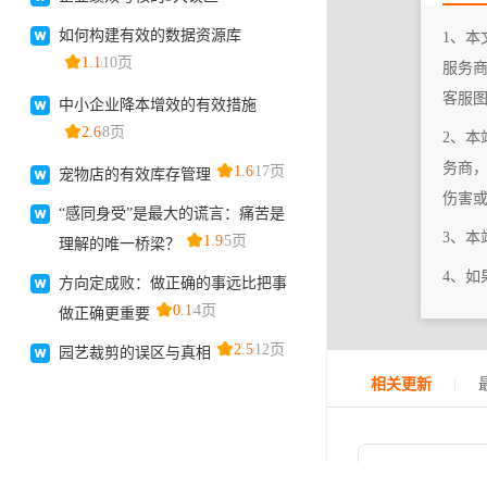
1、本
服务
客服
2、本
务商
伤害
3、
4、
|
相关更新