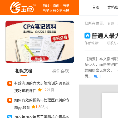
首页
文档
您所在位置:
五网
普通人最大
作者/来源：
|
联系方
【摘要】
本文指出职
多少人，而是关键时
端圈层毫无意义，与
再...
[展开]