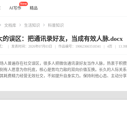
库
AI写作
精品
文档库
生活知识
科普知识
的误区：把通讯录好友，当成有效人脉.docx
式：
|
发表时间：2026年07月03日
|
作品编号：190623663518341
|
4页
|
13.3
场人普遍存在社交误区，很多人把微信通讯录好友当作人脉，热衷于积攒
刻有人愿意为你托底，核心是势均力敌的双向价值互换。长久的人际关系
其耗费精力经营无效社交，不如提升自身实力。保持利他心态、主动分享