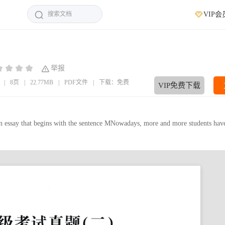
VIP会
举报
|
8页
|
22.77MB
|
PDF文件
|
下载：免费
VIP免费下载
 essay that begins with the sentence MNowadays, more and more students have 