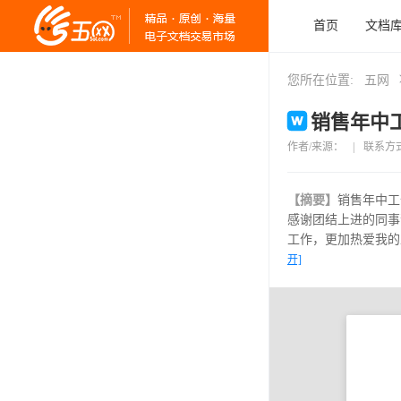
首页
文档
您所在位置:
五网
销售年中工
作者/来源：
|
联系方
【摘要】
销售年中工
感谢团结上进的同事
工作，更加热爱我的
开]