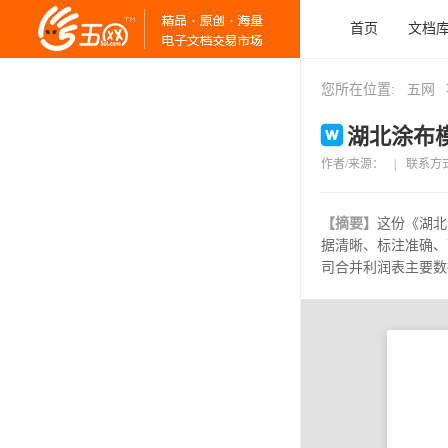
首页
文档
您所在位置:
五网
湖北涂布模
作者/来源：
|
联系方
【摘要】
这份《湖北
据清晰、标注准确、
司合并利润表主要数