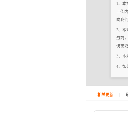
1、本
上传
向我
2、本
务商
伤害
3、
4、
|
相关更新