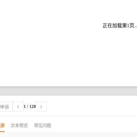
正在加载第1页..
1
/ 128
权申诉
提示
文本预览
常见问题