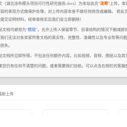
文（湖北涂布模头项目可行性研究报告.docx）为本站会员“
凌寒
”上传，本
内容的表现方式做保护处理，对上传内容本身不做任何修改或编辑。 若此
们提交证明材料，经审查核实后我们会立即删除！
站文档均被视为“
模版
”，允许上传人保留章节、目录结构的情况下删减部
，我们无法对各卖家所售文档的真实性、完整性、准确性以及专业性等问
或损失。
本站文档所见即所得，不包含任何额外内容。比如视频、音频、图纸以及其
如果您仍有任何不清楚的问题，或者需要我们协助，可以点击右侧栏的客服
最新上传