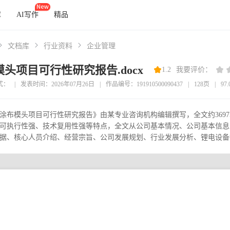
库
AI写作
精品
文档库
行业资料
企业管理
头项目可行性研究报告.docx
1.2
我要评价：
式：
|
发表时间：2026年07月26日
|
作品编号：191910500090437
|
128页
|
97
涂布模头项目可行性研究报告》由某专业咨询机构编辑撰写，全文约369
可执行性强、技术复用性强等特点，全文从公司基本情况、公司基本信息
据、核心人员介绍、经营宗旨、公司发展规划、行业发展分析、锂电设备行