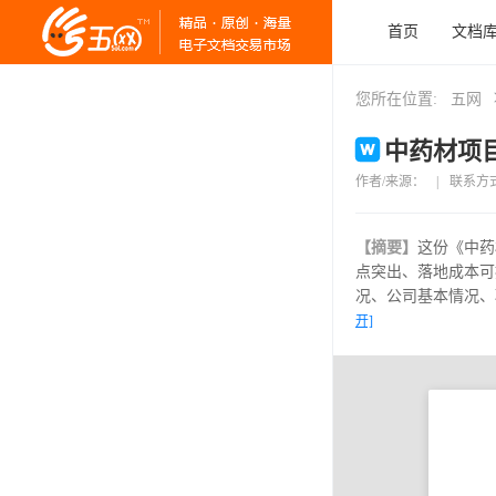
首页
文档
您所在位置:
五网
中药材项目
作者/来源：
|
联系方
【摘要】
这份《中药
点突出、落地成本可
况、公司基本情况、
开]